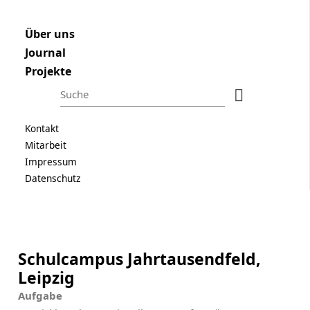
Raum und Bau
Navigation überspringen
ÜBER UNS
Navigation überspringen
Über uns
Journal
JOURNAL
Projekte
PROJEKTE
Suchbegriffe
Suchen
Navigation überspringen
Kontakt
Mitarbeit
Impressum
Suchbegriffe
Suchen
Datenschutz
Navigation überspringen
Kontakt
Mitarbeit
Impressum
Schulcampus Jahrtausendfeld,
Datenschutz
Leipzig
Aufgabe