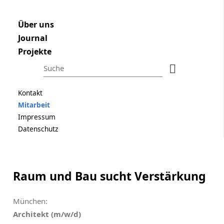
Raum und Bau
Navigation überspringen
ÜBER UNS
Navigation überspringen
Über uns
Journal
JOURNAL
Projekte
PROJEKTE
Suchbegriffe
Suchen
Navigation überspringen
Kontakt
Mitarbeit
Impressum
Suchbegriffe
Suchen
Datenschutz
Navigation überspringen
Kontakt
Mitarbeit
Raum und Bau sucht Verstärkung
Impressum
Datenschutz
München:
Architekt (m/w/d)