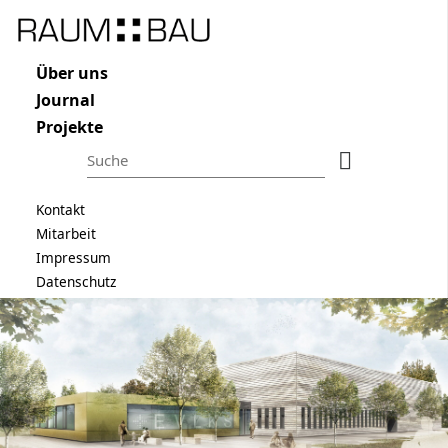
Raum und Bau
Navigation überspringen
ÜBER UNS
Navigation überspringen
Über uns
JOURNAL
Journal
PROJEKTE
Projekte
Suchbegriffe
Suchen
Navigation überspringen
Kontakt
Mitarbeit
Suchbegriffe
Suchen
Impressum
Datenschutz
Navigation überspringen
Kontakt
Mitarbeit
Impressum
Datenschutz