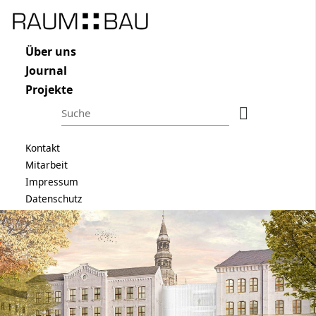
Raum und Bau
Navigation überspringen
ÜBER UNS
Navigation überspringen
Über uns
JOURNAL
Journal
PROJEKTE
Projekte
Suchbegriffe
Suchen
Navigation überspringen
Kontakt
Mitarbeit
Suchbegriffe
Suchen
Impressum
Datenschutz
Navigation überspringen
Kontakt
Mitarbeit
Impressum
Datenschutz