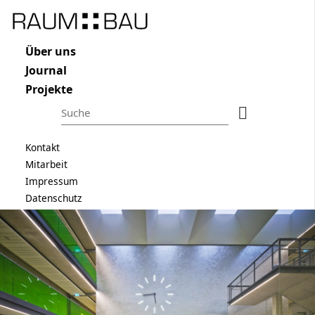
Raum und Bau
Navigation überspringen
Über uns
Journal
Projekte
Suchbegriffe
Suchen
Navigation überspringen
Kontakt
Mitarbeit
Impressum
Datenschutz
Navigation überspringen
ÜBER UNS
JOURNAL
PROJEKTE