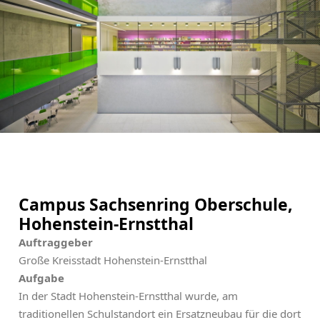
Suchbegriffe
Suchen
Navigation überspringen
Kontakt
Mitarbeit
Impressum
Datenschutz
Campus Sachsenring Oberschule,
Hohenstein-Ernstthal
Auftraggeber
Große Kreisstadt Hohenstein-Ernstthal
Aufgabe
In der Stadt Hohenstein-Ernstthal wurde, am
traditionellen Schulstandort ein Ersatzneubau für die dort