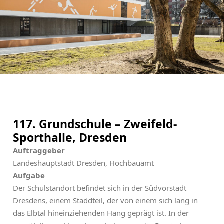
Suchbegriffe
Suchen
Navigation überspringen
Kontakt
Mitarbeit
Impressum
Datenschutz
117. Grundschule – Zweifeld-
Sporthalle, Dresden
Auftraggeber
Landeshauptstadt Dresden, Hochbauamt
Aufgabe
Der Schulstandort befindet sich in der Südvorstadt
Dresdens, einem Staddteil, der von einem sich lang in
das Elbtal hineinziehenden Hang geprägt ist. In der