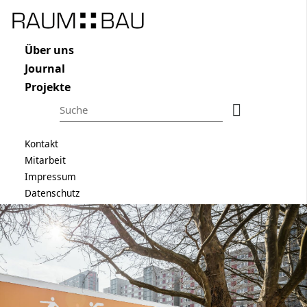
Raum und Bau
Navigation überspringen
Über uns
Journal
Projekte
Suchbegriffe
Suchen
Navigation überspringen
Kontakt
Mitarbeit
Impressum
Datenschutz
Navigation überspringen
ÜBER UNS
JOURNAL
PROJEKTE