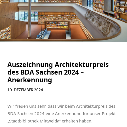
Suchbegriffe
Suchen
Navigation überspringen
Kontakt
Mitarbeit
Impressum
Auszeichnung Architekturpreis
Datenschutz
des BDA Sachsen 2024 –
Anerkennung
10. DEZEMBER 2024
Wir freuen uns sehr, dass wir beim Architekturpreis des
BDA Sachsen 2024 eine Anerkennung für unser Projekt
„Stadtbibliothek Mittweida“ erhalten haben.