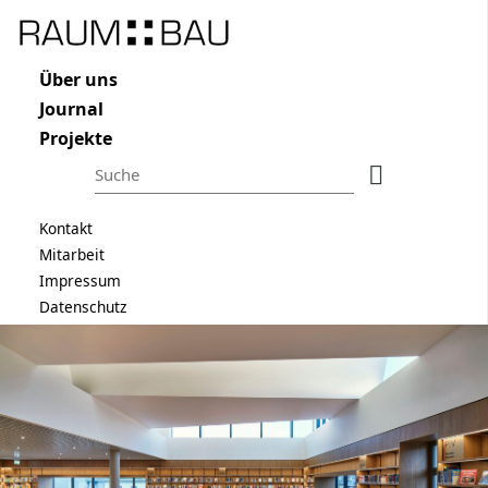
Raum und Bau
Navigation überspringen
Über uns
Journal
Projekte
Suchbegriffe
Suchen
Navigation überspringen
Kontakt
Mitarbeit
Impressum
Datenschutz
Navigation überspringen
ÜBER UNS
JOURNAL
PROJEKTE